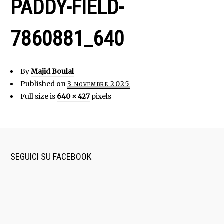
PADDY-FIELD-
7860881_640
By
Majid Boulal
Published on
3 novembre 2025
Full size is
640 × 427
pixels
SEGUICI SU FACEBOOK