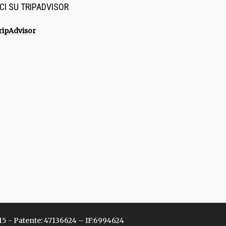
CI SU TRIPADVISOR
15 - Patente: 47136624 – IF:6994624