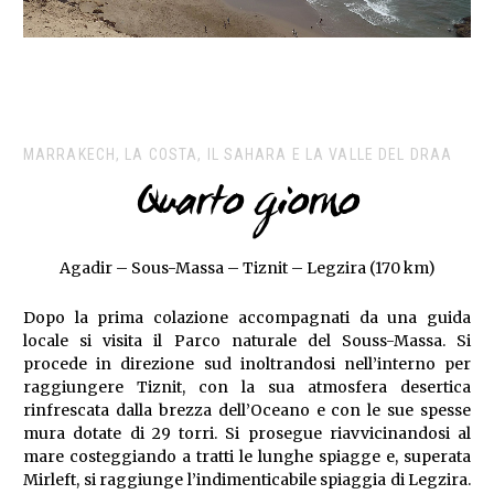
MARRAKECH, LA COSTA, IL SAHARA E LA VALLE DEL DRAA
Quarto giorno
Agadir – Sous-Massa – Tiznit – Legzira (170 km)
Dopo la prima colazione accompagnati da una guida
locale si visita il Parco naturale del Souss-Massa. Si
procede in direzione sud inoltrandosi nell’interno per
raggiungere Tiznit, con la sua atmosfera desertica
rinfrescata dalla brezza dell’Oceano e con le sue spesse
mura dotate di 29 torri. Si prosegue riavvicinandosi al
mare costeggiando a tratti le lunghe spiagge e, superata
Mirleft, si raggiunge l’indimenticabile spiaggia di Legzira.