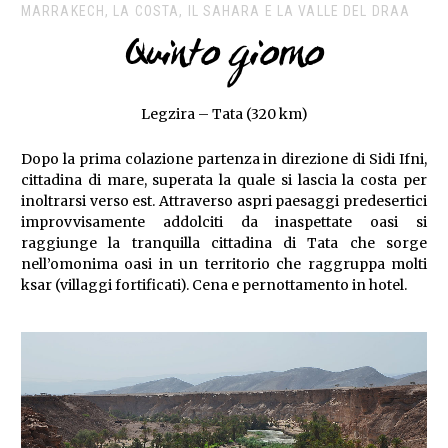
MARRAKECH, LA COSTA, IL SAHARA E LA VALLE DEL DRAA
Quinto giorno
Legzira – Tata (320 km)
Dopo la prima colazione partenza in direzione di Sidi Ifni,
cittadina di mare, superata la quale si lascia la costa per
inoltrarsi verso est. Attraverso aspri paesaggi predesertici
improvvisamente addolciti da inaspettate oasi si
raggiunge la tranquilla cittadina di Tata che sorge
nell’omonima oasi in un territorio che raggruppa molti
ksar (villaggi fortificati). Cena e pernottamento in hotel.