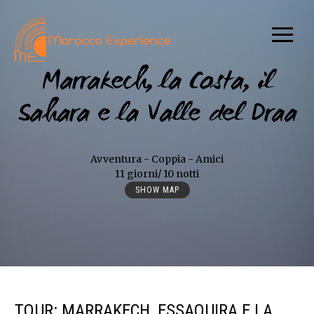
Marrakech, la Costa, il
Sahara e la Valle del Draa
<
Avventura - Coppia - Amici
11 giorni/ 10 notti
SHOW MAP
TOUR: MARRAKECH, ESSAOUIRA E LA