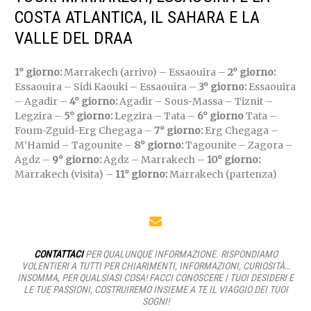
COSTA ATLANTICA, IL SAHARA E LA
VALLE DEL DRAA
1° giorno:
Marrakech (arrivo) – Essaouira –
2° giorno:
Essaouira – Sidi Kaouki – Essaouira –
3° giorno:
Essaouira
– Agadir –
4° giorno:
Agadir – Sous-Massa – Tiznit –
Legzira –
5° giorno:
Legzira – Tata –
6° giorno
Tata –
Foum-Zguid-Erg Chegaga –
7° giorno:
Erg Chegaga –
M’Hamid – Tagounite –
8° giorno:
Tagounite – Zagora –
Agdz –
9° giorno:
Agdz – Marrakech –
10° giorno:
Marrakech (visita) –
11° giorno:
Marrakech (partenza)
CONTATTACI
PER QUALUNQUE INFORMAZIONE. RISPONDIAMO
VOLENTIERI A TUTTI PER CHIARIMENTI, INFORMAZIONI, CURIOSITÀ…
INSOMMA, PER QUALSIASI COSA! FACCI CONOSCERE I TUOI DESIDERI E
LE TUE PASSIONI, COSTRUIREMO INSIEME A TE IL VIAGGIO DEI TUOI
SOGNI!