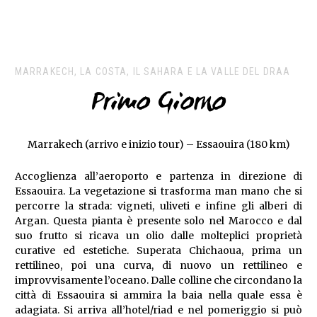
MARRAKECH, LA COSTA, IL SAHARA E LA VALLE DEL DRAA
Primo Giorno
Marrakech (arrivo e inizio tour) – Essaouira (180 km)
Accoglienza all’aeroporto e partenza in direzione di
Essaouira. La vegetazione si trasforma man mano che si
percorre la strada: vigneti, uliveti e infine gli alberi di
Argan. Questa pianta è presente solo nel Marocco e dal
suo frutto si ricava un olio dalle molteplici proprietà
curative ed estetiche. Superata Chichaoua, prima un
rettilineo, poi una curva, di nuovo un rettilineo e
improvvisamente l’oceano. Dalle colline che circondano la
città di Essaouira si ammira la baia nella quale essa è
adagiata. Si arriva all’hotel/riad e nel pomeriggio si può