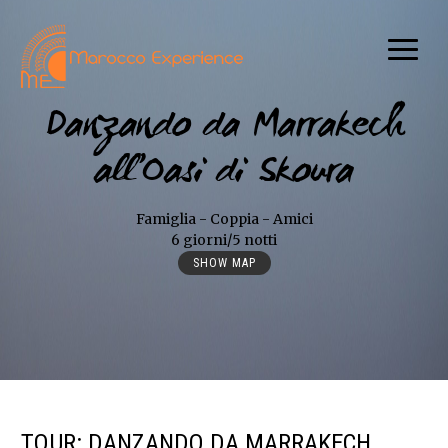
Danzando da Marrakech
all’Oasi di Skoura
Famiglia - Coppia - Amici
6 giorni/5 notti
SHOW MAP
TOUR: DANZANDO DA MARRAKECH