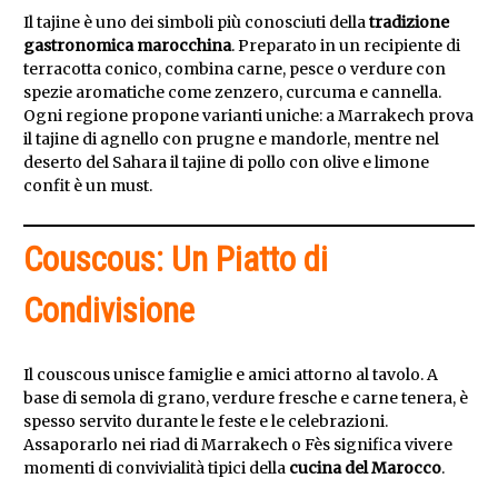
Il tajine è uno dei simboli più conosciuti della
tradizione
gastronomica marocchina
. Preparato in un recipiente di
terracotta conico, combina carne, pesce o verdure con
spezie aromatiche come zenzero, curcuma e cannella.
Ogni regione propone varianti uniche: a Marrakech prova
il tajine di agnello con prugne e mandorle, mentre nel
deserto del Sahara il tajine di pollo con olive e limone
confit è un must.
Couscous: Un Piatto di
Condivisione
Il couscous unisce famiglie e amici attorno al tavolo. A
base di semola di grano, verdure fresche e carne tenera, è
spesso servito durante le feste e le celebrazioni.
Assaporarlo nei riad di Marrakech o Fès significa vivere
momenti di convivialità tipici della
cucina del Marocco
.