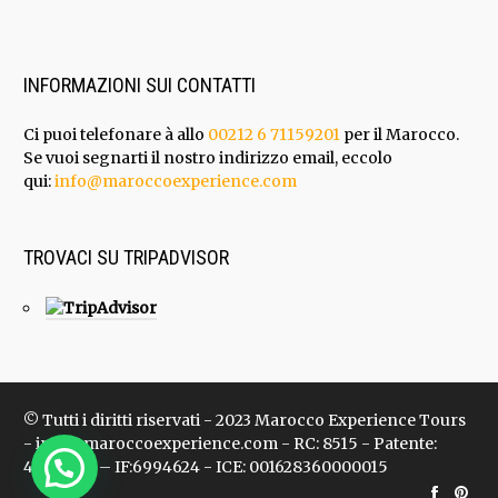
INFORMAZIONI SUI CONTATTI
Ci puoi telefonare à allo
00212 6 71159201
per il Marocco.
Se vuoi segnarti il nostro indirizzo email, eccolo
qui:
info@maroccoexperience.com
TROVACI SU TRIPADVISOR
© Tutti i diritti riservati - 2023 Marocco Experience Tours
- info@maroccoexperience.com - RC: 8515 - Patente:
47136624 – IF:6994624 - ICE: 001628360000015