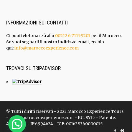
INFORMAZIONI SUI CONTATTI
Ci puoi telefonare à allo
00212 6 71159201
per il Marocco.
Se vuoi segnarti il nostro indirizzo email, eccolo
qui:
info@maroccoexperience.com
TROVACI SU TRIPADVISOR
© Tutti i diritti riservati - 2023 Marocco Experience Tours
- info@maroccoexperience.com - RC: 8515 - Patente:
47136624 – IF:6994624 - ICE: 001628360000015