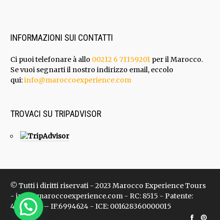
INFORMAZIONI SUI CONTATTI
Ci puoi telefonare à allo
00212 6 71159201
per il Marocco.
Se vuoi segnarti il nostro indirizzo email, eccolo
qui:
info@maroccoexperience.com
TROVACI SU TRIPADVISOR
© Tutti i diritti riservati - 2023 Marocco Experience Tours
- info@maroccoexperience.com - RC: 8515 - Patente:
47136624 – IF:6994624 - ICE: 001628360000015